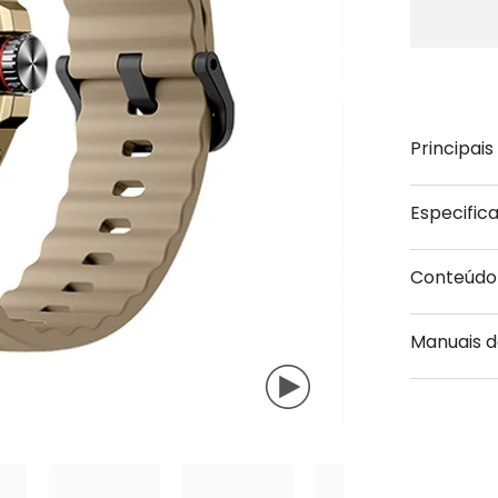
Ã
Principai
Especific
Conteúdo
Manuais d